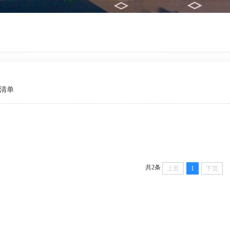
清单
共2条
上页
1
下页